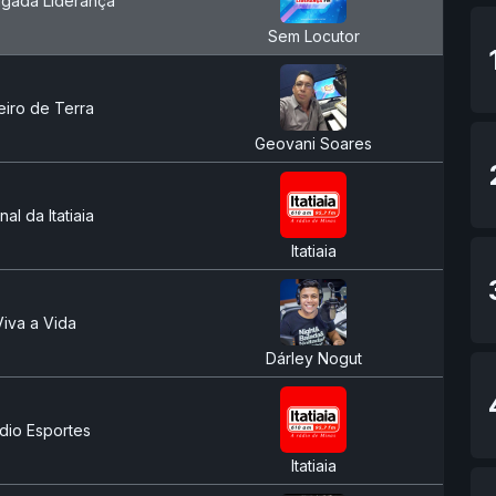
gada Liderança
Sem Locutor
iro de Terra
Geovani Soares
nal da Itatiaia
Itatiaia
Viva a Vida
Dárley Nogut
dio Esportes
Itatiaia