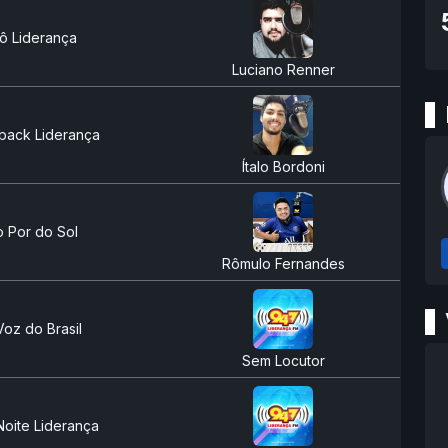
lô Liderança
Luciano Renner
back Liderança
Ítalo Bordoni
 Por do Sol
Rômulo Fernandes
Voz do Brasil
Sem Locutor
oite Liderança